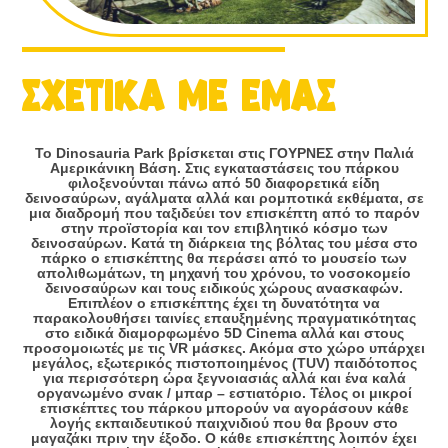
ΣΧΕΤΙΚΑ ΜΕ ΕΜΑΣ
Το Dinosauria Park βρίσκεται στις ΓΟΥΡΝΕΣ στην Παλιά
Αμερικάνικη Βάση. Στις εγκαταστάσεις του πάρκου
φιλοξενούνται πάνω από 50 διαφορετικά είδη
δεινοσαύρων, αγάλματα αλλά και ρομποτικά εκθέματα, σε
μια διαδρομή που ταξιδεύει τον επισκέπτη από το παρόν
στην προϊστορία και τον επιβλητικό κόσμο των
δεινοσαύρων. Κατά τη διάρκεια της βόλτας του μέσα στο
πάρκο ο επισκέπτης θα περάσει από το μουσείο των
απολιθωμάτων, τη μηχανή του χρόνου, το νοσοκομείο
δεινοσαύρων και τους ειδικούς χώρους ανασκαφών.
Επιπλέον ο επισκέπτης έχει τη δυνατότητα να
παρακολουθήσει ταινίες επαυξημένης πραγματικότητας
στο ειδικά διαμορφωμένο 5D Cinema αλλά και στους
προσομοιωτές με τις VR μάσκες. Ακόμα στο χώρο υπάρχει
μεγάλος, εξωτερικός πιστοποιημένος (TUV) παιδότοπος
για περισσότερη ώρα ξεγνοιασιάς αλλά και ένα καλά
οργανωμένο σνακ / μπαρ – εστιατόριο. Τέλος οι μικροί
επισκέπτες του πάρκου μπορούν να αγοράσουν κάθε
λογής εκπαιδευτικού παιχνιδιού που θα βρουν στο
μαγαζάκι πριν την έξοδο. Ο κάθε επισκέπτης λοιπόν έχει