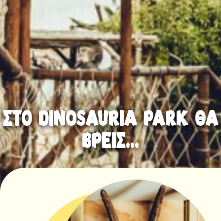
στο dinosauria park θα
βρεισ...